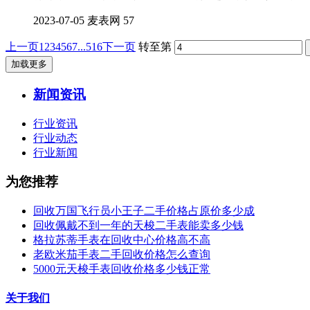
2023-07-05
麦表网
57
上一页
1
2
3
4
5
6
7
...516
下一页
转至第
加载更多
新闻资讯
行业资讯
行业动态
行业新闻
为您推荐
回收万国飞行员小王子二手价格占原价多少成
回收佩戴不到一年的天梭二手表能卖多少钱
格拉苏蒂手表在回收中心价格高不高
老欧米茄手表二手回收价格怎么查询
5000元天梭手表回收价格多少钱正常
关于我们