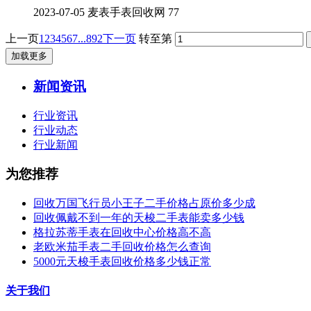
2023-07-05
麦表手表回收网
77
上一页
1
2
3
4
5
6
7
...892
下一页
转至第
加载更多
新闻资讯
行业资讯
行业动态
行业新闻
为您推荐
回收万国飞行员小王子二手价格占原价多少成
回收佩戴不到一年的天梭二手表能卖多少钱
格拉苏蒂手表在回收中心价格高不高
老欧米茄手表二手回收价格怎么查询
5000元天梭手表回收价格多少钱正常
关于我们