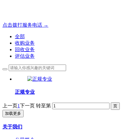
成都地区手表.奢侈品,名包,首饰收购服务，同城便捷秒变现
点击拨打服务电话 →
全部
收购业务
回收业务
评估业务
正规专业
上一页
1
下一页
转至第
加载更多
关于我们