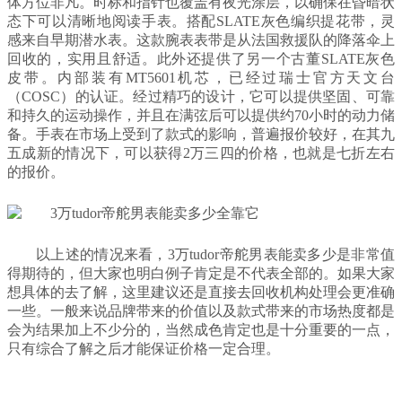
体方位非凡。时标和指针也覆盖有夜光涂层，以确保在昏暗状
态下可以清晰地阅读手表。搭配SLATE灰色编织提花带，灵
感来自早期潜水表。这款腕表表带是从法国救援队的降落伞上
回收的，实用且舒适。此外还提供了另一个古董SLATE灰色
皮带。内部装有MT5601机芯，已经过瑞士官方天文台
（COSC）的认证。经过精巧的设计，它可以提供坚固、可靠
和持久的运动操作，并且在满弦后可以提供约70小时的动力储
备。手表在市场上受到了款式的影响，普遍报价较好，在其九
五成新的情况下，可以获得2万三四的价格，也就是七折左右
的报价。
以上述的情况来看，3万tudor帝舵男表能卖多少是非常值
得期待的，但大家也明白例子肯定是不代表全部的。如果大家
想具体的去了解，这里建议还是直接去回收机构处理会更准确
一些。一般来说品牌带来的价值以及款式带来的市场热度都是
会为结果加上不少分的，当然成色肯定也是十分重要的一点，
只有综合了解之后才能保证价格一定合理。