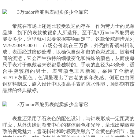
帝舵在市场上还是比较受欢迎的存在，作为劳力士的兄弟
品牌，旗下的表款被很多人所选择。至于说3万tudor帝舵男表
能卖多少，这里就可以要依据实物而定了。这款帝舵碧湾系列
M79250BA-0001，市场公价就在三万多，外壳由青铜材料制
成，表面经过磨砂处理，以确保自然和谐的色彩过渡。随着时
间的流逝，它会产生独特的细微变化和特殊的颜色，从而使每
只手表对于佩戴者来说都是独特的。手表的直径为43毫米，适
合手腕较粗的男士。表带颜色非常新颖，采用了全新的
SLATE灰配色，色调呈现出了古老的多年美感。侧冠也由青
铜材料制成，旋入设计中以提高手表的防水性能，顶部刻有该
品牌的经典徽标。
表盘还采用了石灰色的配色设计，与钟表形成一定距离的
呼应，从外边缘到渐变中心的整体颜色和光泽，呈现出精致精
致的视觉魅力，雪花指针和时标完美融合了金黄色的细节，整